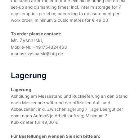
the stand after the end of the exhibition during the official
set-up and dismantling times; incl. interim storage for 7
days empties per cbm; according to measurement per
work order; minimum 2 cubic metres for € 49.00.
To order please contact:
Mr. Zysnarski,
Mobile-Nr. +491754324463
mariusz.zysnarski@btg.de
Lagerung
Lagerung
Abholung am Messestand und Rücklieferung an den Stand
nach Messeende während der offiziellen Auf- und
Abbauzeiten; inkl. Zwischenlagerung 7 Tage Leergut per
cbm; nach Aufmaß je Arbeitsauftrag; Minimum 2
Kubikmeter für 49,00 €
Für Bestellungen wenden Sie sich bitte an: